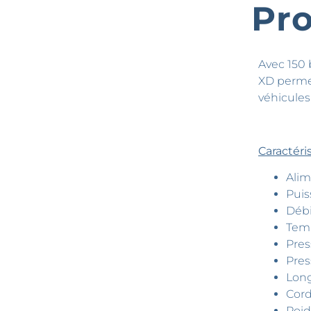
Pro
Avec 150 
XD permet 
véhicules
Caractér
Alim
Puis
Débi
Temp
Pres
Pres
Long
Cord
Poid